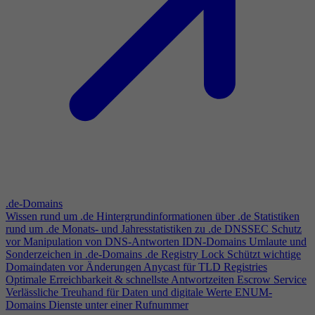
.de-Domains
Wissen rund um .de
Hintergrundinformationen über .de
Statistiken
rund um .de
Monats- und Jahresstatistiken zu .de
DNSSEC
Schutz
vor Manipulation von DNS-Antworten
IDN-Domains
Umlaute und
Sonderzeichen in .de-Domains
.de Registry Lock
Schützt wichtige
Domaindaten vor Änderungen
Anycast für TLD Registries
Optimale Erreichbarkeit & schnellste Antwortzeiten
Escrow Service
Verlässliche Treuhand für Daten und digitale Werte
ENUM-
Domains
Dienste unter einer Rufnummer