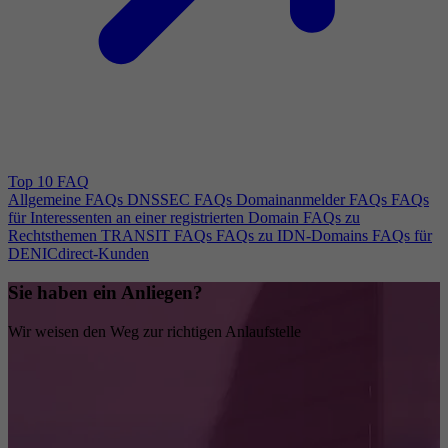
Top 10 FAQ
Allgemeine FAQs
DNSSEC FAQs
Domainanmelder FAQs
FAQs
für Interessenten an einer registrierten Domain
FAQs zu
Rechtsthemen
TRANSIT FAQs
FAQs zu IDN-Domains
FAQs für
DENICdirect-Kunden
Sie haben ein Anliegen?
Wir weisen den Weg zur richtigen Anlaufstelle