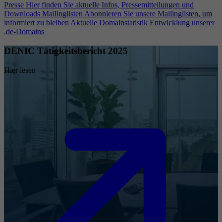
Presse
Hier finden Sie aktuelle Infos, Pressemitteilungen und
Downloads
Mailinglisten
Abonnieren Sie unsere Mailinglisten, um
informiert zu bleiben
Aktuelle Domainstatistik
Entwicklung unserer
.de-Domains
DENIC Tätigkeitsbericht 2025
Hier lesen