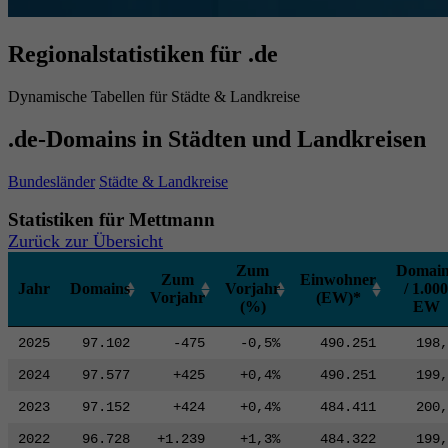
Regionalstatistiken für .de
Dynamische Tabellen für Städte & Landkreise
.de-Domains in Städten und Landkreisen
Bundesländer
Städte & Landkreise
Statistiken für Mettmann
Zurück zur Übersicht
Zum
Domain
Zum
Einwohner
Jahr
Domains
Vorjahr
/ 1.000
Vorjahr
(EW)*
(%)
EW
2025
97.102
-475
-0,5%
490.251
198,
2024
97.577
+425
+0,4%
490.251
199,
2023
97.152
+424
+0,4%
484.411
200,
2022
96.728
+1.239
+1,3%
484.322
199,