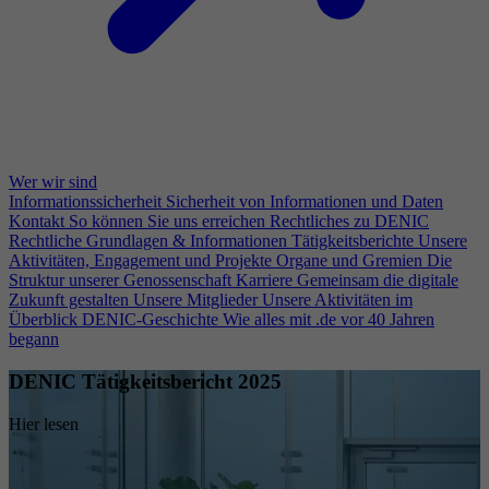
Wer wir sind
Informationssicherheit
Sicherheit von Informationen und Daten
Kontakt
So können Sie uns erreichen
Rechtliches zu DENIC
Rechtliche Grundlagen & Informationen
Tätigkeitsberichte
Unsere
Aktivitäten, Engagement und Projekte
Organe und Gremien
Die
Struktur unserer Genossenschaft
Karriere
Gemeinsam die digitale
Zukunft gestalten
Unsere Mitglieder
Unsere Aktivitäten im
Überblick
DENIC-Geschichte
Wie alles mit .de vor 40 Jahren
begann
DENIC Tätigkeitsbericht 2025
Hier lesen