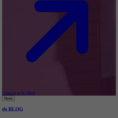
Linktext to be filled
News
de BLOG