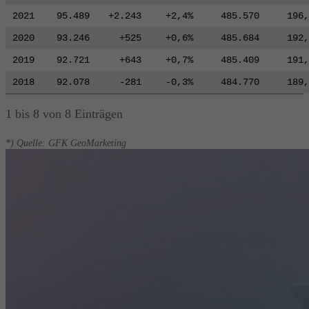
2021
95.489
+2.243
+2,4%
485.570
196,
2020
93.246
+525
+0,6%
485.684
192,
2019
92.721
+643
+0,7%
485.409
191,
2018
92.078
-281
-0,3%
484.770
189,
1 bis 8 von 8 Einträgen
*) Quelle: GFK GeoMarketing