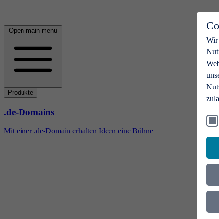
Co
Open main menu
Wir
Nut
Webs
uns
Nut
Produkte
zul
.de-Domains
Mit einer .de-Domain erhalten Ideen eine Bühne