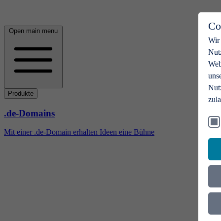
Co
Open main menu
Wir
Nut
Webs
uns
Nut
Produkte
zul
.de-Domains
Mit einer .de-Domain erhalten Ideen eine Bühne