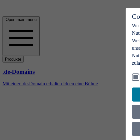
Co
Open main menu
Wir
Nut
Webs
uns
Nut
Produkte
zul
.de-Domains
Mit einer .de-Domain erhalten Ideen eine Bühne