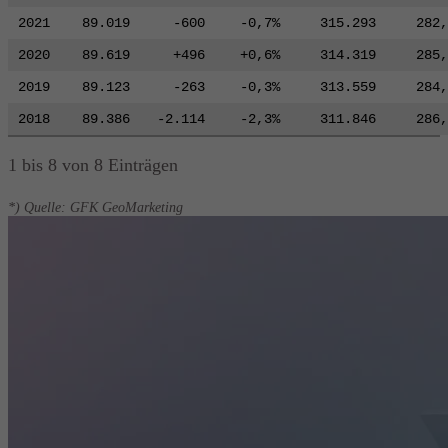
2021
89.019
-600
-0,7%
315.293
282,
2020
89.619
+496
+0,6%
314.319
285,
2019
89.123
-263
-0,3%
313.559
284,
2018
89.386
-2.114
-2,3%
311.846
286,
1 bis 8 von 8 Einträgen
*) Quelle: GFK GeoMarketing