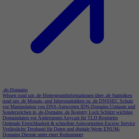
.de-Domains
Wissen rund um .de
Hintergrundinformationen über .de
Statistiken
rund um .de
Monats- und Jahresstatistiken zu .de
DNSSEC
Schutz
vor Manipulation von DNS-Antworten
IDN-Domains
Umlaute und
Sonderzeichen in .de-Domains
.de Registry Lock
Schützt wichtige
Domaindaten vor Änderungen
Anycast für TLD Registries
Optimale Erreichbarkeit & schnellste Antwortzeiten
Escrow Service
Verlässliche Treuhand für Daten und digitale Werte
ENUM-
Domains
Dienste unter einer Rufnummer