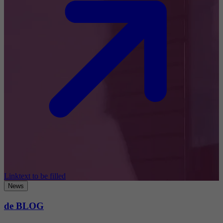
Linktext to be filled
News
de BLOG