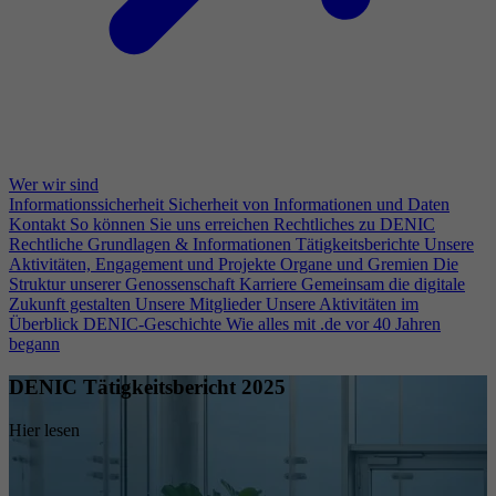
Wer wir sind
Informationssicherheit
Sicherheit von Informationen und Daten
Kontakt
So können Sie uns erreichen
Rechtliches zu DENIC
Rechtliche Grundlagen & Informationen
Tätigkeitsberichte
Unsere
Aktivitäten, Engagement und Projekte
Organe und Gremien
Die
Struktur unserer Genossenschaft
Karriere
Gemeinsam die digitale
Zukunft gestalten
Unsere Mitglieder
Unsere Aktivitäten im
Überblick
DENIC-Geschichte
Wie alles mit .de vor 40 Jahren
begann
DENIC Tätigkeitsbericht 2025
Hier lesen