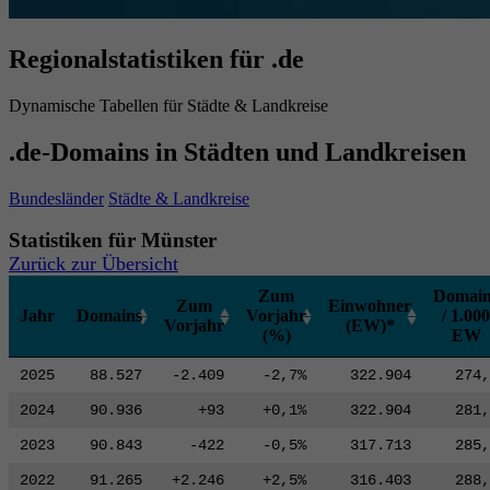
Regionalstatistiken für .de
Dynamische Tabellen für Städte & Landkreise
.de-Domains in Städten und Landkreisen
Bundesländer
Städte & Landkreise
Statistiken für Münster
Zurück zur Übersicht
Zum
Domain
Zum
Einwohner
Jahr
Domains
Vorjahr
/ 1.000
Vorjahr
(EW)*
(%)
EW
2025
88.527
-2.409
-2,7%
322.904
274,
2024
90.936
+93
+0,1%
322.904
281,
2023
90.843
-422
-0,5%
317.713
285,
2022
91.265
+2.246
+2,5%
316.403
288,