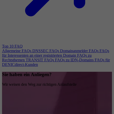
Top 10 FAQ
Allgemeine FAQs
DNSSEC FAQs
Domainanmelder FAQs
FAQs
für Interessenten an einer registrierten Domain
FAQs zu
Rechtsthemen
TRANSIT FAQs
FAQs zu IDN-Domains
FAQs für
DENICdirect-Kunden
Sie haben ein Anliegen?
Wir weisen den Weg zur richtigen Anlaufstelle