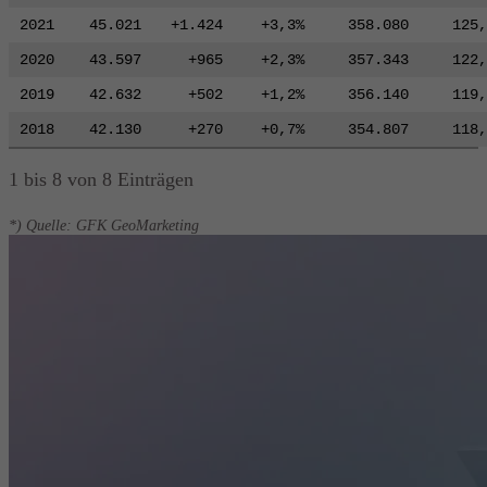
2021
45.021
+1.424
+3,3%
358.080
125,
2020
43.597
+965
+2,3%
357.343
122,
2019
42.632
+502
+1,2%
356.140
119,
2018
42.130
+270
+0,7%
354.807
118,
1 bis 8 von 8 Einträgen
*) Quelle: GFK GeoMarketing