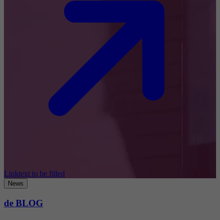
Linktext to be filled
News
de BLOG