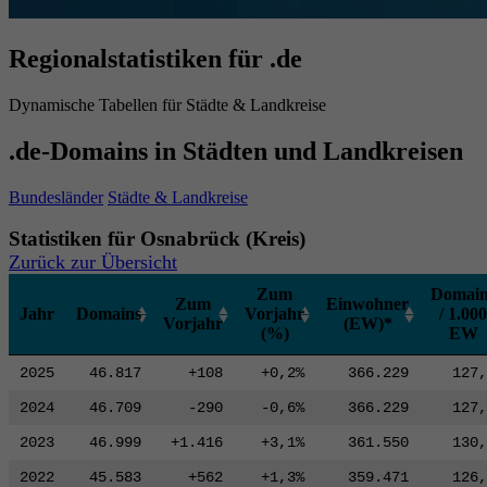
Regionalstatistiken für .de
Dynamische Tabellen für Städte & Landkreise
.de-Domains in Städten und Landkreisen
Bundesländer
Städte & Landkreise
Statistiken für Osnabrück (Kreis)
Zurück zur Übersicht
Zum
Domain
Zum
Einwohner
Jahr
Domains
Vorjahr
/ 1.000
Vorjahr
(EW)*
(%)
EW
2025
46.817
+108
+0,2%
366.229
127,
2024
46.709
-290
-0,6%
366.229
127,
2023
46.999
+1.416
+3,1%
361.550
130,
2022
45.583
+562
+1,3%
359.471
126,