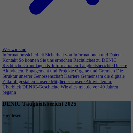
Wer wir sind
Informationssicherheit
Sicherheit von Informationen und Daten
Kontakt
So können Sie uns erreichen
Rechtliches zu DENIC
Rechtliche Grundlagen & Informationen
Tätigkeitsberichte
Unsere
Aktivitäten, Engagement und Projekte
Organe und Gremien
Die
Struktur unserer Genossenschaft
Karriere
Gemeinsam die digitale
Zukunft gestalten
Unsere Mitglieder
Unsere Aktivitäten im
Überblick
DENIC-Geschichte
Wie alles mit .de vor 40 Jahren
begann
DENIC Tätigkeitsbericht 2025
Hier lesen