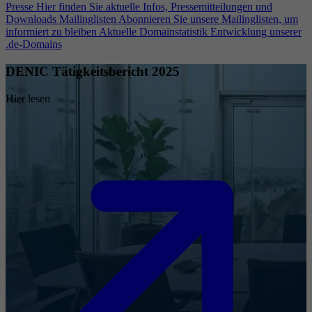
Presse
Hier finden Sie aktuelle Infos, Pressemitteilungen und
Downloads
Mailinglisten
Abonnieren Sie unsere Mailinglisten, um
informiert zu bleiben
Aktuelle Domainstatistik
Entwicklung unserer
.de-Domains
DENIC Tätigkeitsbericht 2025
Hier lesen