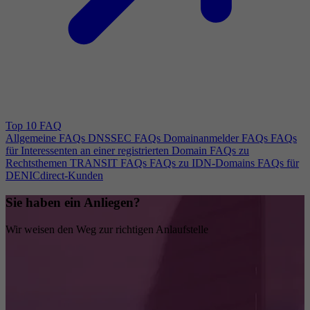
Top 10 FAQ
Allgemeine FAQs
DNSSEC FAQs
Domainanmelder FAQs
FAQs
für Interessenten an einer registrierten Domain
FAQs zu
Rechtsthemen
TRANSIT FAQs
FAQs zu IDN-Domains
FAQs für
DENICdirect-Kunden
Sie haben ein Anliegen?
Wir weisen den Weg zur richtigen Anlaufstelle