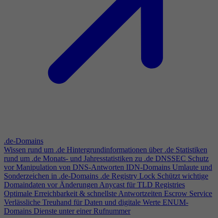
.de-Domains
Wissen rund um .de
Hintergrundinformationen über .de
Statistiken
rund um .de
Monats- und Jahresstatistiken zu .de
DNSSEC
Schutz
vor Manipulation von DNS-Antworten
IDN-Domains
Umlaute und
Sonderzeichen in .de-Domains
.de Registry Lock
Schützt wichtige
Domaindaten vor Änderungen
Anycast für TLD Registries
Optimale Erreichbarkeit & schnellste Antwortzeiten
Escrow Service
Verlässliche Treuhand für Daten und digitale Werte
ENUM-
Domains
Dienste unter einer Rufnummer