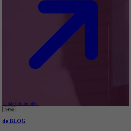
Linktext to be filled
News
de BLOG