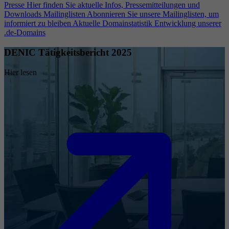
Presse
Hier finden Sie aktuelle Infos, Pressemitteilungen und
Downloads
Mailinglisten
Abonnieren Sie unsere Mailinglisten, um
informiert zu bleiben
Aktuelle Domainstatistik
Entwicklung unserer
.de-Domains
DENIC Tätigkeitsbericht 2025
Hier lesen