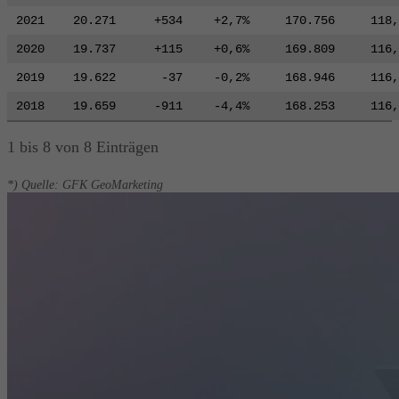
2021
20.271
+534
+2,7%
170.756
118,
2020
19.737
+115
+0,6%
169.809
116,
2019
19.622
-37
-0,2%
168.946
116,
2018
19.659
-911
-4,4%
168.253
116,
1 bis 8 von 8 Einträgen
*) Quelle: GFK GeoMarketing