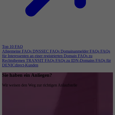
Top 10 FAQ
Allgemeine FAQs
DNSSEC FAQs
Domainanmelder FAQs
FAQs
für Interessenten an einer registrierten Domain
FAQs zu
Rechtsthemen
TRANSIT FAQs
FAQs zu IDN-Domains
FAQs für
DENICdirect-Kunden
Sie haben ein Anliegen?
Wir weisen den Weg zur richtigen Anlaufstelle