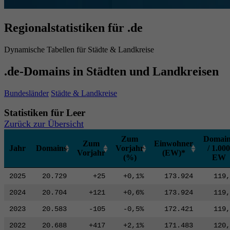
Regionalstatistiken für .de
Dynamische Tabellen für Städte & Landkreise
.de-Domains in Städten und Landkreisen
Bundesländer
Städte & Landkreise
Statistiken für Leer
Zurück zur Übersicht
Zum
Domain
Zum
Einwohner
Jahr
Domains
Vorjahr
/ 1.000
Vorjahr
(EW)*
(%)
EW
2025
20.729
+25
+0,1%
173.924
119,
2024
20.704
+121
+0,6%
173.924
119,
2023
20.583
-105
-0,5%
172.421
119,
2022
20.688
+417
+2,1%
171.483
120,