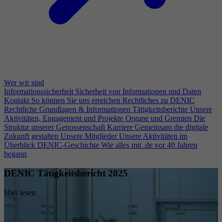
Wer wir sind
Informationssicherheit
Sicherheit von Informationen und Daten
Kontakt
So können Sie uns erreichen
Rechtliches zu DENIC
Rechtliche Grundlagen & Informationen
Tätigkeitsberichte
Unsere
Aktivitäten, Engagement und Projekte
Organe und Gremien
Die
Struktur unserer Genossenschaft
Karriere
Gemeinsam die digitale
Zukunft gestalten
Unsere Mitglieder
Unsere Aktivitäten im
Überblick
DENIC-Geschichte
Wie alles mit .de vor 40 Jahren
begann
DENIC Tätigkeitsbericht 2025
Hier lesen