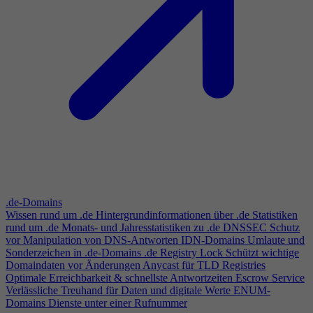
.de-Domains
Wissen rund um .de
Hintergrundinformationen über .de
Statistiken
rund um .de
Monats- und Jahresstatistiken zu .de
DNSSEC
Schutz
vor Manipulation von DNS-Antworten
IDN-Domains
Umlaute und
Sonderzeichen in .de-Domains
.de Registry Lock
Schützt wichtige
Domaindaten vor Änderungen
Anycast für TLD Registries
Optimale Erreichbarkeit & schnellste Antwortzeiten
Escrow Service
Verlässliche Treuhand für Daten und digitale Werte
ENUM-
Domains
Dienste unter einer Rufnummer