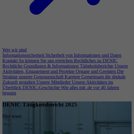
Wer wir sind
Informationssicherheit
Sicherheit von Informationen und Daten
Kontakt
So können Sie uns erreichen
Rechtliches zu DENIC
Rechtliche Grundlagen & Informationen
Tätigkeitsberichte
Unsere
Aktivitäten, Engagement und Projekte
Organe und Gremien
Die
Struktur unserer Genossenschaft
Karriere
Gemeinsam die digitale
Zukunft gestalten
Unsere Mitglieder
Unsere Aktivitäten im
Überblick
DENIC-Geschichte
Wie alles mit .de vor 40 Jahren
begann
DENIC Tätigkeitsbericht 2025
Hier lesen