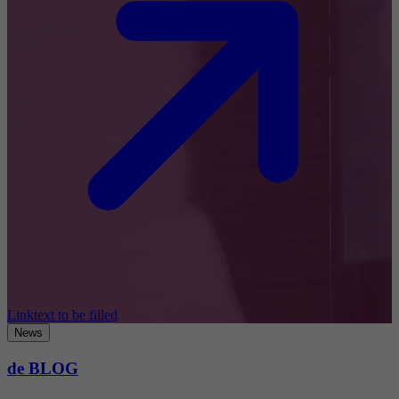
Linktext to be filled
News
de BLOG