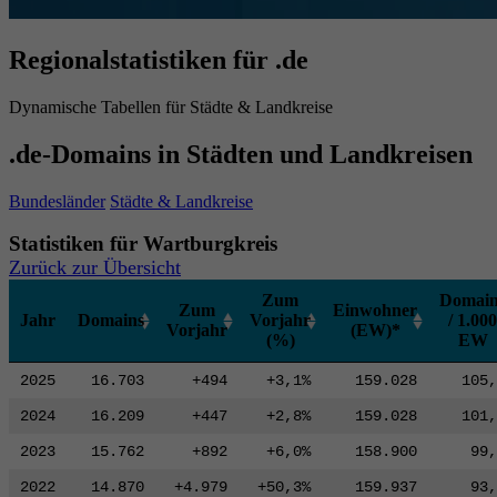
Regionalstatistiken für .de
Dynamische Tabellen für Städte & Landkreise
.de-Domains in Städten und Landkreisen
Bundesländer
Städte & Landkreise
Statistiken für Wartburgkreis
Zurück zur Übersicht
Zum
Domain
Zum
Einwohner
Jahr
Domains
Vorjahr
/ 1.000
Vorjahr
(EW)*
(%)
EW
2025
16.703
+494
+3,1%
159.028
105,
2024
16.209
+447
+2,8%
159.028
101,
2023
15.762
+892
+6,0%
158.900
99,
2022
14.870
+4.979
+50,3%
159.937
93,