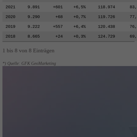
2021
9.891
+601
+6,5%
118.974
83,
2020
9.290
+68
+0,7%
119.726
77,
2019
9.222
+557
+6,4%
120.438
76,
2018
8.665
+24
+0,3%
124.729
69,
1 bis 8 von 8 Einträgen
*) Quelle: GFK GeoMarketing