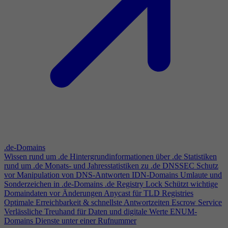
.de-Domains
Wissen rund um .de
Hintergrundinformationen über .de
Statistiken
rund um .de
Monats- und Jahresstatistiken zu .de
DNSSEC
Schutz
vor Manipulation von DNS-Antworten
IDN-Domains
Umlaute und
Sonderzeichen in .de-Domains
.de Registry Lock
Schützt wichtige
Domaindaten vor Änderungen
Anycast für TLD Registries
Optimale Erreichbarkeit & schnellste Antwortzeiten
Escrow Service
Verlässliche Treuhand für Daten und digitale Werte
ENUM-
Domains
Dienste unter einer Rufnummer