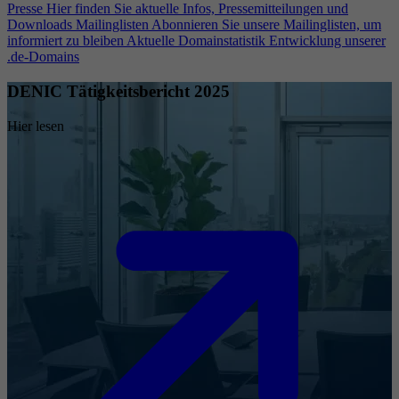
Presse
Hier finden Sie aktuelle Infos, Pressemitteilungen und
Downloads
Mailinglisten
Abonnieren Sie unsere Mailinglisten, um
informiert zu bleiben
Aktuelle Domainstatistik
Entwicklung unserer
.de-Domains
DENIC Tätigkeitsbericht 2025
Hier lesen