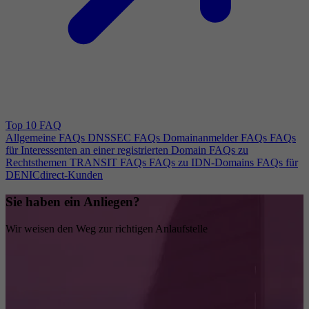
Top 10 FAQ
Allgemeine FAQs
DNSSEC FAQs
Domainanmelder FAQs
FAQs
für Interessenten an einer registrierten Domain
FAQs zu
Rechtsthemen
TRANSIT FAQs
FAQs zu IDN-Domains
FAQs für
DENICdirect-Kunden
Sie haben ein Anliegen?
Wir weisen den Weg zur richtigen Anlaufstelle