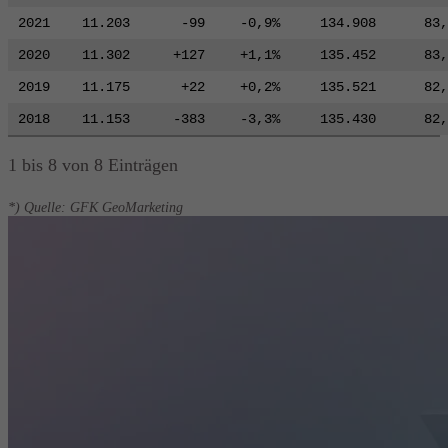
2021
11.203
-99
-0,9%
134.908
83,
2020
11.302
+127
+1,1%
135.452
83,
2019
11.175
+22
+0,2%
135.521
82,
2018
11.153
-383
-3,3%
135.430
82,
1 bis 8 von 8 Einträgen
*) Quelle: GFK GeoMarketing