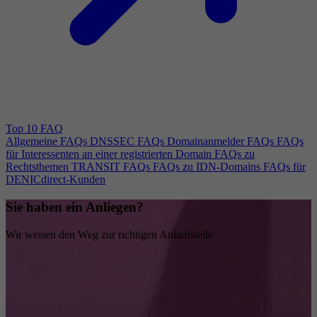
Top 10 FAQ
Allgemeine FAQs
DNSSEC FAQs
Domainanmelder FAQs
FAQs
für Interessenten an einer registrierten Domain
FAQs zu
Rechtsthemen
TRANSIT FAQs
FAQs zu IDN-Domains
FAQs für
DENICdirect-Kunden
Sie haben ein Anliegen?
Wir weisen den Weg zur richtigen Anlaufstelle