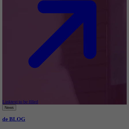
Linktext to be filled
News
de BLOG