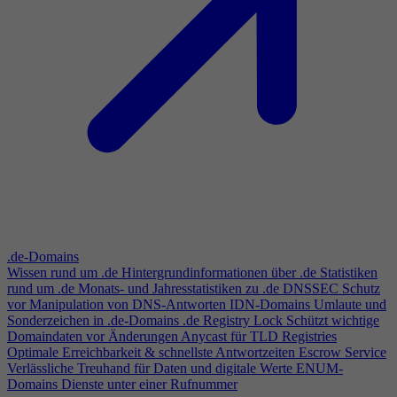
.de-Domains
Wissen rund um .de
Hintergrundinformationen über .de
Statistiken
rund um .de
Monats- und Jahresstatistiken zu .de
DNSSEC
Schutz
vor Manipulation von DNS-Antworten
IDN-Domains
Umlaute und
Sonderzeichen in .de-Domains
.de Registry Lock
Schützt wichtige
Domaindaten vor Änderungen
Anycast für TLD Registries
Optimale Erreichbarkeit & schnellste Antwortzeiten
Escrow Service
Verlässliche Treuhand für Daten und digitale Werte
ENUM-
Domains
Dienste unter einer Rufnummer