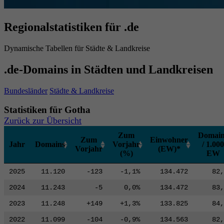
Regionalstatistiken für .de
Dynamische Tabellen für Städte & Landkreise
.de-Domains in Städten und Landkreisen
Bundesländer
Städte & Landkreise
Statistiken für Gotha
Zurück zur Übersicht
Zum
Domain
Zum
Einwohner
Jahr
Domains
Vorjahr
/ 1.000
Vorjahr
(EW)*
(%)
EW
2025
11.120
-123
-1,1%
134.472
82,
2024
11.243
-5
0,0%
134.472
83,
2023
11.248
+149
+1,3%
133.825
84,
2022
11.099
-104
-0,9%
134.563
82,