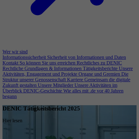
Wer wir sind
Informationssicherheit
Sicherheit von Informationen und Daten
Kontakt
So können Sie uns erreichen
Rechtliches zu DENIC
Rechtliche Grundlagen & Informationen
Tätigkeitsberichte
Unsere
Aktivitäten, Engagement und Projekte
Organe und Gremien
Die
Struktur unserer Genossenschaft
Karriere
Gemeinsam die digitale
Zukunft gestalten
Unsere Mitglieder
Unsere Aktivitäten im
Überblick
DENIC-Geschichte
Wie alles mit .de vor 40 Jahren
begann
DENIC Tätigkeitsbericht 2025
Hier lesen