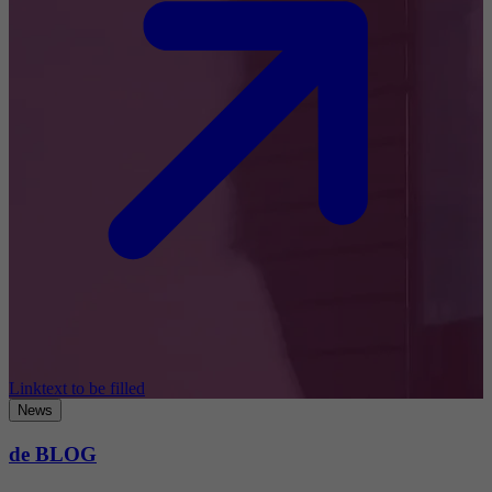
Linktext to be filled
News
de BLOG