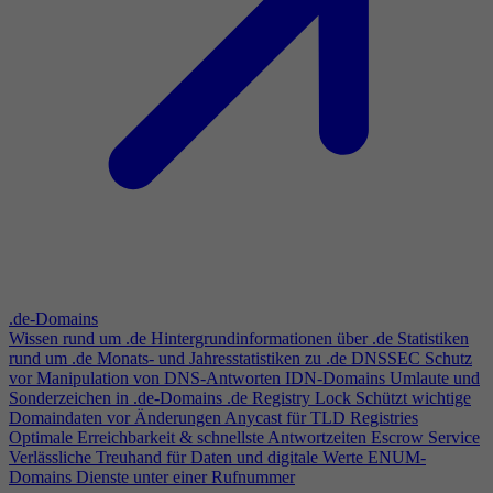
.de-Domains
Wissen rund um .de
Hintergrundinformationen über .de
Statistiken
rund um .de
Monats- und Jahresstatistiken zu .de
DNSSEC
Schutz
vor Manipulation von DNS-Antworten
IDN-Domains
Umlaute und
Sonderzeichen in .de-Domains
.de Registry Lock
Schützt wichtige
Domaindaten vor Änderungen
Anycast für TLD Registries
Optimale Erreichbarkeit & schnellste Antwortzeiten
Escrow Service
Verlässliche Treuhand für Daten und digitale Werte
ENUM-
Domains
Dienste unter einer Rufnummer