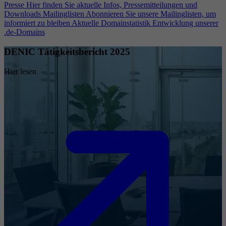
Presse
Hier finden Sie aktuelle Infos, Pressemitteilungen und
Downloads
Mailinglisten
Abonnieren Sie unsere Mailinglisten, um
informiert zu bleiben
Aktuelle Domainstatistik
Entwicklung unserer
.de-Domains
DENIC Tätigkeitsbericht 2025
Hier lesen