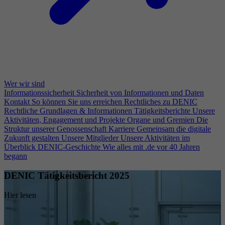
Wer wir sind
Informationssicherheit
Sicherheit von Informationen und Daten
Kontakt
So können Sie uns erreichen
Rechtliches zu DENIC
Rechtliche Grundlagen & Informationen
Tätigkeitsberichte
Unsere
Aktivitäten, Engagement und Projekte
Organe und Gremien
Die
Struktur unserer Genossenschaft
Karriere
Gemeinsam die digitale
Zukunft gestalten
Unsere Mitglieder
Unsere Aktivitäten im
Überblick
DENIC-Geschichte
Wie alles mit .de vor 40 Jahren
begann
DENIC Tätigkeitsbericht 2025
Hier lesen