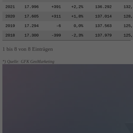
2021
17.996
+391
+2,2%
136.292
132,
2020
17.605
+311
+1,8%
137.014
128,
2019
17.294
-6
0,0%
137.563
125,
2018
17.300
-399
-2,3%
137.979
125,
1 bis 8 von 8 Einträgen
*) Quelle: GFK GeoMarketing