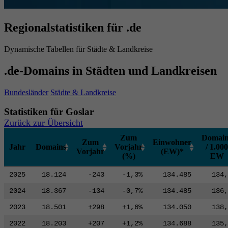
Regionalstatistiken für .de
Dynamische Tabellen für Städte & Landkreise
.de-Domains in Städten und Landkreisen
Bundesländer
Städte & Landkreise
Statistiken für Goslar
Zurück zur Übersicht
Zum
Domain
Zum
Einwohner
Jahr
Domains
Vorjahr
/ 1.000
Vorjahr
(EW)*
(%)
EW
2025
18.124
-243
-1,3%
134.485
134,
2024
18.367
-134
-0,7%
134.485
136,
2023
18.501
+298
+1,6%
134.050
138,
2022
18.203
+207
+1,2%
134.688
135,