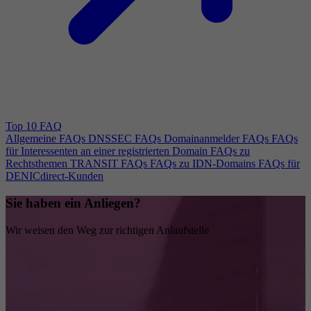
Top 10 FAQ
Allgemeine FAQs
DNSSEC FAQs
Domainanmelder FAQs
FAQs
für Interessenten an einer registrierten Domain
FAQs zu
Rechtsthemen
TRANSIT FAQs
FAQs zu IDN-Domains
FAQs für
DENICdirect-Kunden
Sie haben ein Anliegen?
Wir weisen den Weg zur richtigen Anlaufstelle