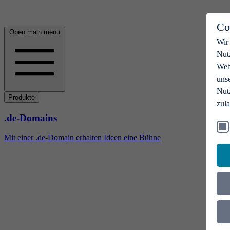
Co
Open main menu
Wir
Nut
Webs
uns
Nut
Produkte
zul
.de-Domains
Mit einer .de-Domain erhalten Ideen eine Bühne