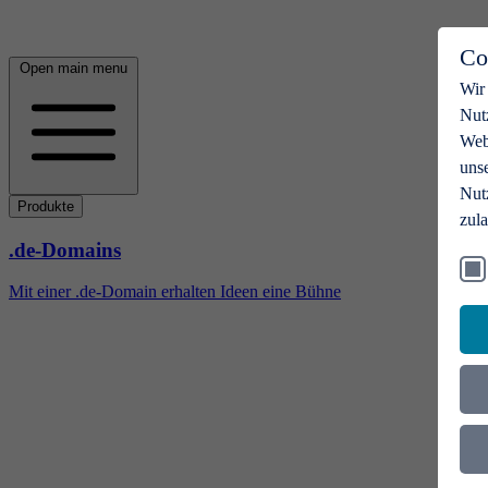
Co
Open main menu
Wir
Nut
Webs
uns
Nut
Produkte
zul
.de-Domains
Mit einer .de-Domain erhalten Ideen eine Bühne