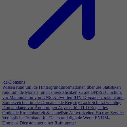
.de-Domains
Wissen rund um .de
Hintergrundinformationen über .de
Statistiken
rund um .de
Monats- und Jahresstatistiken zu .de
DNSSEC
Schutz
vor Manipulation von DNS-Antworten
IDN-Domains
Umlaute und
Sonderzeichen in .de-Domains
.de Registry Lock
Schützt wichtige
Domaindaten vor Änderungen
Anycast für TLD Registries
Optimale Erreichbarkeit & schnellste Antwortzeiten
Escrow Service
Verlässliche Treuhand für Daten und digitale Werte
ENUM-
Domains
Dienste unter einer Rufnummer