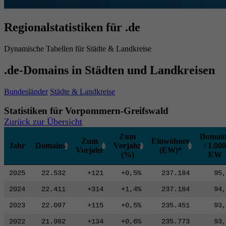
Regionalstatistiken für .de
Dynamische Tabellen für Städte & Landkreise
.de-Domains in Städten und Landkreisen
Bundesländer
Städte & Landkreise
Statistiken für Vorpommern-Greifswald
Zurück zur Übersicht
Zum
Domain
Zum
Einwohner
Jahr
Domains
Vorjahr
/ 1.000
Vorjahr
(EW)*
(%)
EW
2025
22.532
+121
+0,5%
237.184
95,
2024
22.411
+314
+1,4%
237.184
94,
2023
22.097
+115
+0,5%
235.451
93,
2022
21.982
+134
+0,6%
235.773
93,