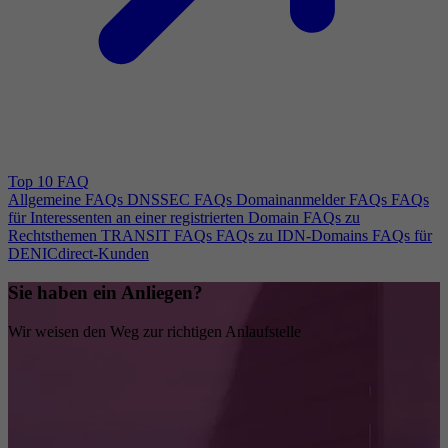
Top 10 FAQ
Allgemeine FAQs
DNSSEC FAQs
Domainanmelder FAQs
FAQs
für Interessenten an einer registrierten Domain
FAQs zu
Rechtsthemen
TRANSIT FAQs
FAQs zu IDN-Domains
FAQs für
DENICdirect-Kunden
Sie haben ein Anliegen?
Wir weisen den Weg zur richtigen Anlaufstelle