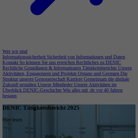
Wer wir sind
Informationssicherheit
Sicherheit von Informationen und Daten
Kontakt
So können Sie uns erreichen
Rechtliches zu DENIC
Rechtliche Grundlagen & Informationen
Tätigkeitsberichte
Unsere
Aktivitäten, Engagement und Projekte
Organe und Gremien
Die
Struktur unserer Genossenschaft
Karriere
Gemeinsam die digitale
Zukunft gestalten
Unsere Mitglieder
Unsere Aktivitäten im
Überblick
DENIC-Geschichte
Wie alles mit .de vor 40 Jahren
begann
DENIC Tätigkeitsbericht 2025
Hier lesen