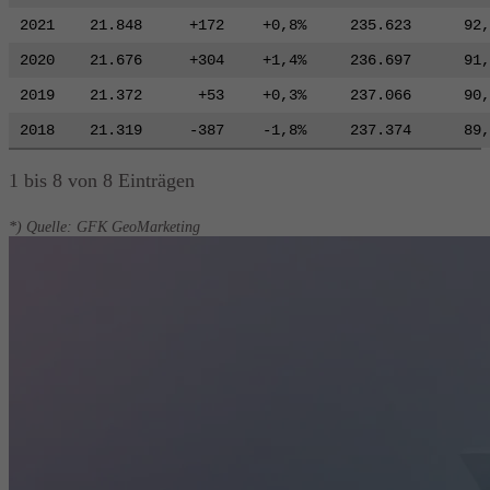
2021
21.848
+172
+0,8%
235.623
92,
2020
21.676
+304
+1,4%
236.697
91,
2019
21.372
+53
+0,3%
237.066
90,
2018
21.319
-387
-1,8%
237.374
89,
1 bis 8 von 8 Einträgen
*) Quelle: GFK GeoMarketing