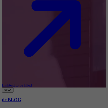
Linktext to be filled
News
de BLOG