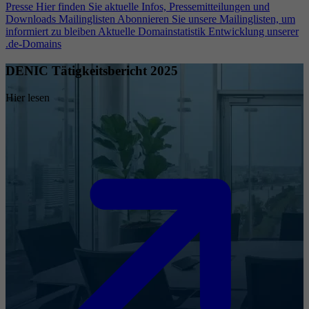
Presse
Hier finden Sie aktuelle Infos, Pressemitteilungen und
Downloads
Mailinglisten
Abonnieren Sie unsere Mailinglisten, um
informiert zu bleiben
Aktuelle Domainstatistik
Entwicklung unserer
.de-Domains
DENIC Tätigkeitsbericht 2025
Hier lesen