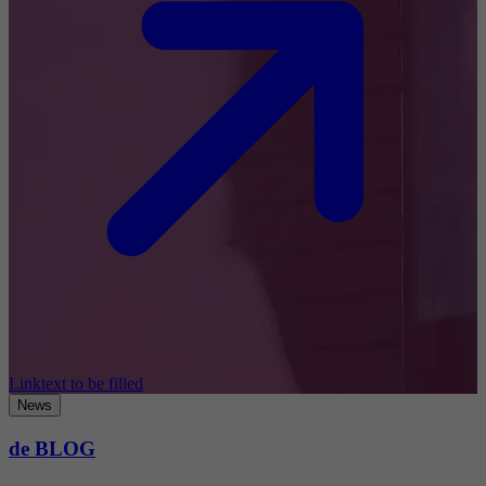
Linktext to be filled
News
de BLOG