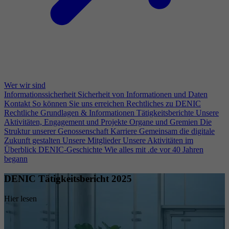
Wer wir sind
Informationssicherheit
Sicherheit von Informationen und Daten
Kontakt
So können Sie uns erreichen
Rechtliches zu DENIC
Rechtliche Grundlagen & Informationen
Tätigkeitsberichte
Unsere
Aktivitäten, Engagement und Projekte
Organe und Gremien
Die
Struktur unserer Genossenschaft
Karriere
Gemeinsam die digitale
Zukunft gestalten
Unsere Mitglieder
Unsere Aktivitäten im
Überblick
DENIC-Geschichte
Wie alles mit .de vor 40 Jahren
begann
DENIC Tätigkeitsbericht 2025
Hier lesen