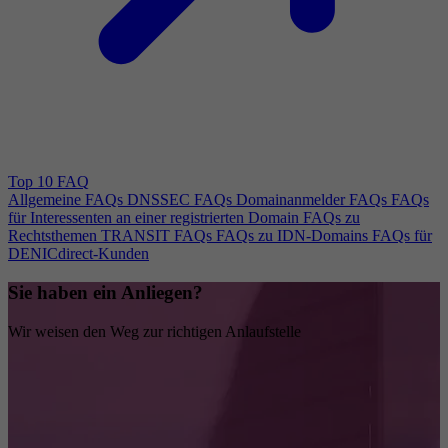
Top 10 FAQ
Allgemeine FAQs
DNSSEC FAQs
Domainanmelder FAQs
FAQs
für Interessenten an einer registrierten Domain
FAQs zu
Rechtsthemen
TRANSIT FAQs
FAQs zu IDN-Domains
FAQs für
DENICdirect-Kunden
Sie haben ein Anliegen?
Wir weisen den Weg zur richtigen Anlaufstelle