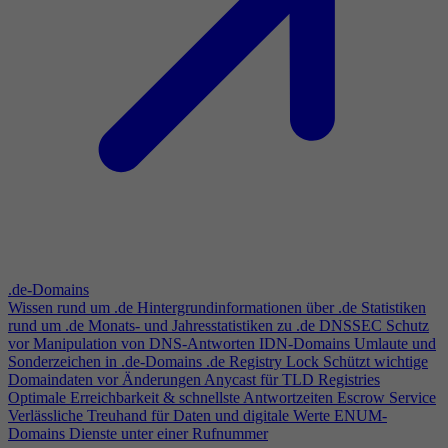
.de-Domains
Wissen rund um .de
Hintergrundinformationen über .de
Statistiken
rund um .de
Monats- und Jahresstatistiken zu .de
DNSSEC
Schutz
vor Manipulation von DNS-Antworten
IDN-Domains
Umlaute und
Sonderzeichen in .de-Domains
.de Registry Lock
Schützt wichtige
Domaindaten vor Änderungen
Anycast für TLD Registries
Optimale Erreichbarkeit & schnellste Antwortzeiten
Escrow Service
Verlässliche Treuhand für Daten und digitale Werte
ENUM-
Domains
Dienste unter einer Rufnummer