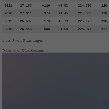
2021
27.137
+126
+0,5%
224.702
120,
2020
27.011
+374
+1,4%
224.684
120,
2019
26.637
+179
+0,7%
225.123
118,
2018
26.458
-505
-1,9%
224.971
117,
1 bis 8 von 8 Einträgen
*) Quelle: GFK GeoMarketing