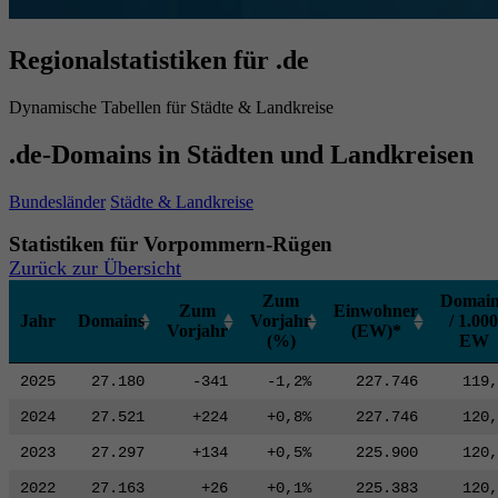
Regionalstatistiken für .de
Dynamische Tabellen für Städte & Landkreise
.de-Domains in Städten und Landkreisen
Bundesländer
Städte & Landkreise
Statistiken für Vorpommern-Rügen
Zurück zur Übersicht
Zum
Domain
Zum
Einwohner
Jahr
Domains
Vorjahr
/ 1.000
Vorjahr
(EW)*
(%)
EW
2025
27.180
-341
-1,2%
227.746
119,
2024
27.521
+224
+0,8%
227.746
120,
2023
27.297
+134
+0,5%
225.900
120,
2022
27.163
+26
+0,1%
225.383
120,