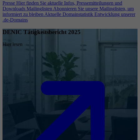
Presse
Hier finden Sie aktuelle Infos, Pressemitteilungen und
Downloads
Mailinglisten
Abonnieren Sie unsere Mailinglisten, um
informiert zu bleiben
Aktuelle Domainstatistik
Entwicklung unserer
.de-Domains
DENIC Tätigkeitsbericht 2025
Hier lesen