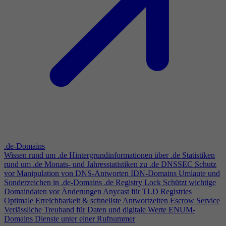
.de-Domains
Wissen rund um .de
Hintergrundinformationen über .de
Statistiken
rund um .de
Monats- und Jahresstatistiken zu .de
DNSSEC
Schutz
vor Manipulation von DNS-Antworten
IDN-Domains
Umlaute und
Sonderzeichen in .de-Domains
.de Registry Lock
Schützt wichtige
Domaindaten vor Änderungen
Anycast für TLD Registries
Optimale Erreichbarkeit & schnellste Antwortzeiten
Escrow Service
Verlässliche Treuhand für Daten und digitale Werte
ENUM-
Domains
Dienste unter einer Rufnummer