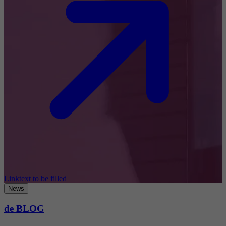
Linktext to be filled
News
de BLOG