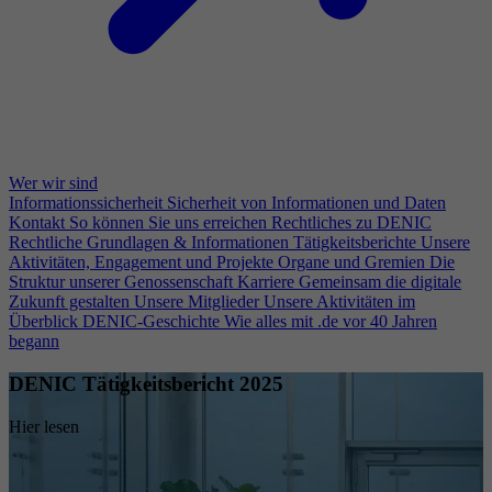
Wer wir sind
Informationssicherheit
Sicherheit von Informationen und Daten
Kontakt
So können Sie uns erreichen
Rechtliches zu DENIC
Rechtliche Grundlagen & Informationen
Tätigkeitsberichte
Unsere
Aktivitäten, Engagement und Projekte
Organe und Gremien
Die
Struktur unserer Genossenschaft
Karriere
Gemeinsam die digitale
Zukunft gestalten
Unsere Mitglieder
Unsere Aktivitäten im
Überblick
DENIC-Geschichte
Wie alles mit .de vor 40 Jahren
begann
DENIC Tätigkeitsbericht 2025
Hier lesen