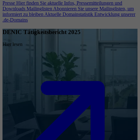
Presse
Hier finden Sie aktuelle Infos, Pressemitteilungen und
Downloads
Mailinglisten
Abonnieren Sie unsere Mailinglisten, um
informiert zu bleiben
Aktuelle Domainstatistik
Entwicklung unserer
.de-Domains
DENIC Tätigkeitsbericht 2025
Hier lesen