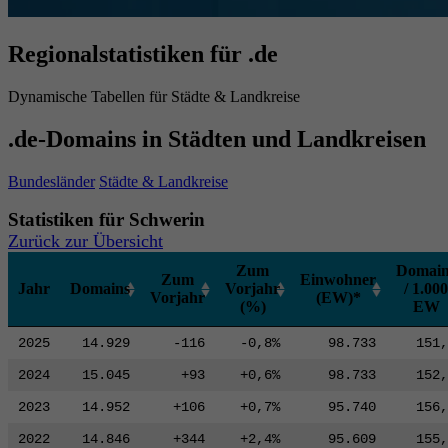
Regionalstatistiken für .de
Dynamische Tabellen für Städte & Landkreise
.de-Domains in Städten und Landkreisen
Bundesländer
Städte & Landkreise
Statistiken für Schwerin
Zurück zur Übersicht
Zum
Domain
Zum
Einwohner
Jahr
Domains
Vorjahr
/ 1.000
Vorjahr
(EW)*
(%)
EW
2025
14.929
-116
-0,8%
98.733
151,
2024
15.045
+93
+0,6%
98.733
152,
2023
14.952
+106
+0,7%
95.740
156,
2022
14.846
+344
+2,4%
95.609
155,