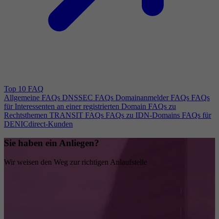
Top 10 FAQ
Allgemeine FAQs
DNSSEC FAQs
Domainanmelder FAQs
FAQs
für Interessenten an einer registrierten Domain
FAQs zu
Rechtsthemen
TRANSIT FAQs
FAQs zu IDN-Domains
FAQs für
DENICdirect-Kunden
Sie haben ein Anliegen?
Wir weisen den Weg zur richtigen Anlaufstelle