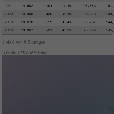
2021
14.502
+194
+1,4%
95.653
151,
2020
14.308
+430
+3,1%
95.818
149,
2019
13.878
-59
-0,4%
95.797
144,
2018
13.937
-31
-0,2%
95.668
145,
1 bis 8 von 8 Einträgen
*) Quelle: GFK GeoMarketing