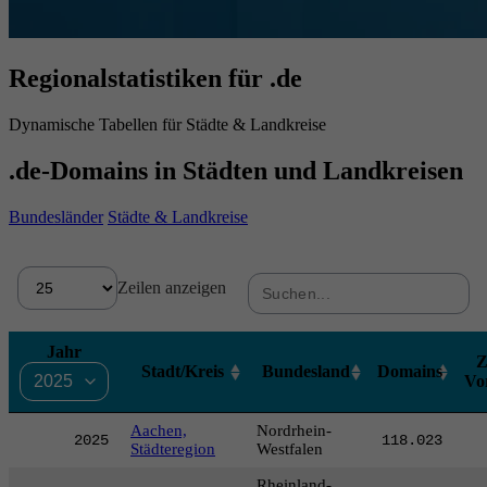
Regionalstatistiken für .de
Dynamische Tabellen für Städte & Landkreise
.de-Domains in Städten und Landkreisen
Bundesländer
Städte & Landkreise
Suche:
Zeilen anzeigen
Jahr
Stadt/Kreis
Bundesland
Domains
Vo
Aachen,
Nordrhein-
2025
118.023
Städteregion
Westfalen
Rheinland-