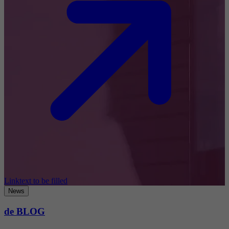
Linktext to be filled
News
de BLOG