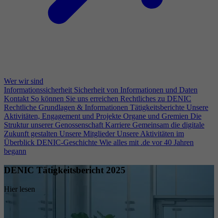
Wer wir sind
Informationssicherheit
Sicherheit von Informationen und Daten
Kontakt
So können Sie uns erreichen
Rechtliches zu DENIC
Rechtliche Grundlagen & Informationen
Tätigkeitsberichte
Unsere
Aktivitäten, Engagement und Projekte
Organe und Gremien
Die
Struktur unserer Genossenschaft
Karriere
Gemeinsam die digitale
Zukunft gestalten
Unsere Mitglieder
Unsere Aktivitäten im
Überblick
DENIC-Geschichte
Wie alles mit .de vor 40 Jahren
begann
DENIC Tätigkeitsbericht 2025
Hier lesen