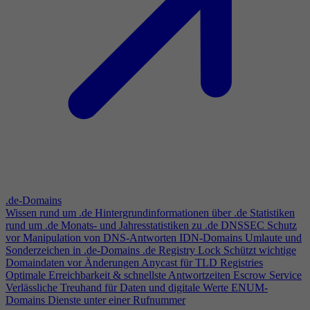
.de-Domains
Wissen rund um .de
Hintergrundinformationen über .de
Statistiken
rund um .de
Monats- und Jahresstatistiken zu .de
DNSSEC
Schutz
vor Manipulation von DNS-Antworten
IDN-Domains
Umlaute und
Sonderzeichen in .de-Domains
.de Registry Lock
Schützt wichtige
Domaindaten vor Änderungen
Anycast für TLD Registries
Optimale Erreichbarkeit & schnellste Antwortzeiten
Escrow Service
Verlässliche Treuhand für Daten und digitale Werte
ENUM-
Domains
Dienste unter einer Rufnummer