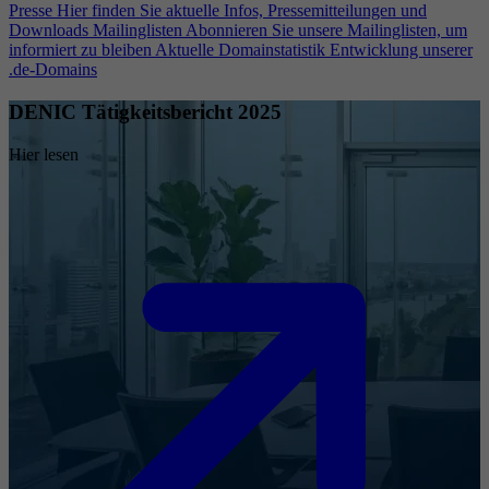
Presse
Hier finden Sie aktuelle Infos, Pressemitteilungen und
Downloads
Mailinglisten
Abonnieren Sie unsere Mailinglisten, um
informiert zu bleiben
Aktuelle Domainstatistik
Entwicklung unserer
.de-Domains
DENIC Tätigkeitsbericht 2025
Hier lesen