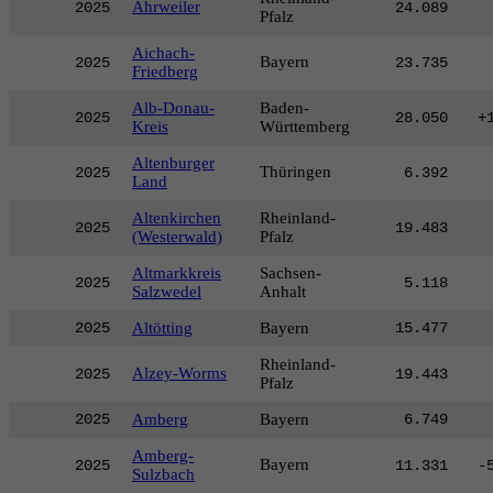
Ahrweiler
2025
24.089
Pfalz
Aichach-
Bayern
2025
23.735
Friedberg
Alb-Donau-
Baden-
2025
28.050
+
Kreis
Württemberg
Altenburger
Thüringen
2025
6.392
Land
Altenkirchen
Rheinland-
2025
19.483
(Westerwald)
Pfalz
Altmarkkreis
Sachsen-
2025
5.118
Salzwedel
Anhalt
2025
Altötting
Bayern
15.477
Rheinland-
Alzey-Worms
2025
19.443
Pfalz
2025
Amberg
Bayern
6.749
Amberg-
Bayern
2025
11.331
-
Sulzbach