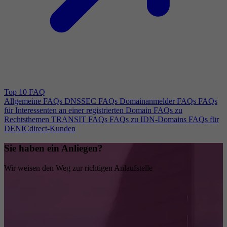
Top 10 FAQ
Allgemeine FAQs
DNSSEC FAQs
Domainanmelder FAQs
FAQs
für Interessenten an einer registrierten Domain
FAQs zu
Rechtsthemen
TRANSIT FAQs
FAQs zu IDN-Domains
FAQs für
DENICdirect-Kunden
Sie haben ein Anliegen?
Wir weisen den Weg zur richtigen Anlaufstelle