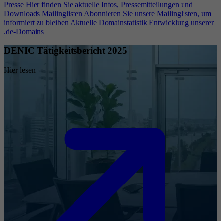
Presse
Hier finden Sie aktuelle Infos, Pressemitteilungen und
Downloads
Mailinglisten
Abonnieren Sie unsere Mailinglisten, um
informiert zu bleiben
Aktuelle Domainstatistik
Entwicklung unserer
.de-Domains
DENIC Tätigkeitsbericht 2025
Hier lesen