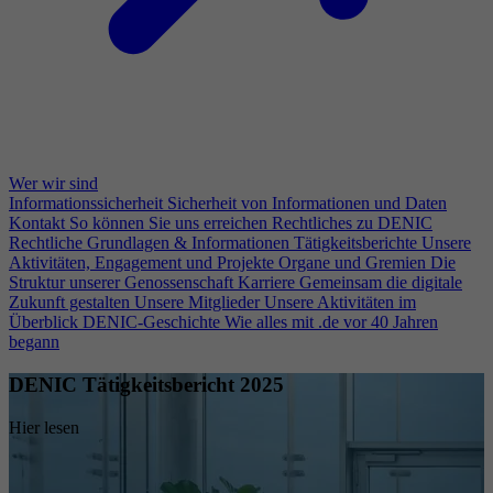
Wer wir sind
Informationssicherheit
Sicherheit von Informationen und Daten
Kontakt
So können Sie uns erreichen
Rechtliches zu DENIC
Rechtliche Grundlagen & Informationen
Tätigkeitsberichte
Unsere
Aktivitäten, Engagement und Projekte
Organe und Gremien
Die
Struktur unserer Genossenschaft
Karriere
Gemeinsam die digitale
Zukunft gestalten
Unsere Mitglieder
Unsere Aktivitäten im
Überblick
DENIC-Geschichte
Wie alles mit .de vor 40 Jahren
begann
DENIC Tätigkeitsbericht 2025
Hier lesen