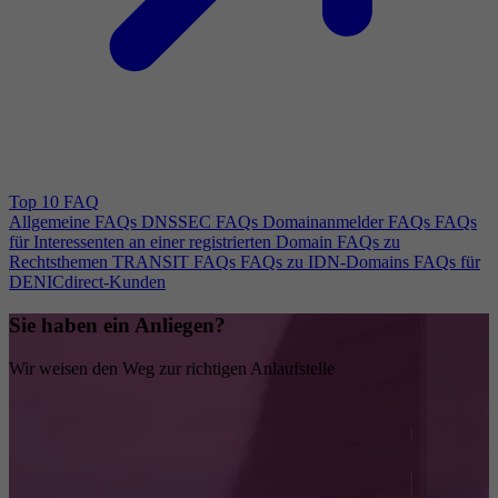
Top 10 FAQ
Allgemeine FAQs
DNSSEC FAQs
Domainanmelder FAQs
FAQs
für Interessenten an einer registrierten Domain
FAQs zu
Rechtsthemen
TRANSIT FAQs
FAQs zu IDN-Domains
FAQs für
DENICdirect-Kunden
Sie haben ein Anliegen?
Wir weisen den Weg zur richtigen Anlaufstelle