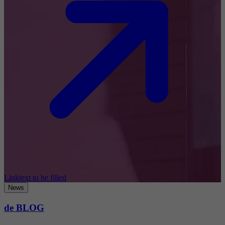
Linktext to be filled
News
de BLOG