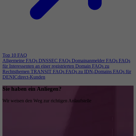
Top 10 FAQ
Allgemeine FAQs
DNSSEC FAQs
Domainanmelder FAQs
FAQs
für Interessenten an einer registrierten Domain
FAQs zu
Rechtsthemen
TRANSIT FAQs
FAQs zu IDN-Domains
FAQs für
DENICdirect-Kunden
Sie haben ein Anliegen?
Wir weisen den Weg zur richtigen Anlaufstelle