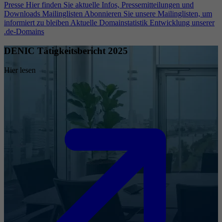
Presse
Hier finden Sie aktuelle Infos, Pressemitteilungen und
Downloads
Mailinglisten
Abonnieren Sie unsere Mailinglisten, um
informiert zu bleiben
Aktuelle Domainstatistik
Entwicklung unserer
.de-Domains
DENIC Tätigkeitsbericht 2025
Hier lesen