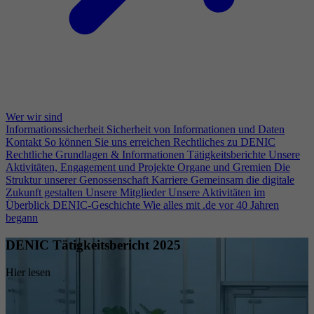
Wer wir sind
Informationssicherheit
Sicherheit von Informationen und Daten
Kontakt
So können Sie uns erreichen
Rechtliches zu DENIC
Rechtliche Grundlagen & Informationen
Tätigkeitsberichte
Unsere
Aktivitäten, Engagement und Projekte
Organe und Gremien
Die
Struktur unserer Genossenschaft
Karriere
Gemeinsam die digitale
Zukunft gestalten
Unsere Mitglieder
Unsere Aktivitäten im
Überblick
DENIC-Geschichte
Wie alles mit .de vor 40 Jahren
begann
DENIC Tätigkeitsbericht 2025
Hier lesen