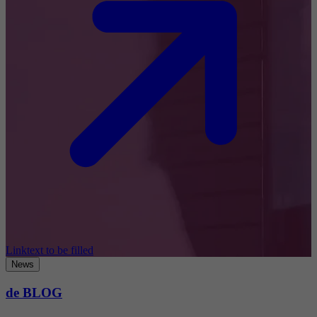
Linktext to be filled
News
de BLOG