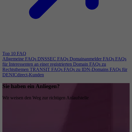
Top 10 FAQ
Allgemeine FAQs
DNSSEC FAQs
Domainanmelder FAQs
FAQs
für Interessenten an einer registrierten Domain
FAQs zu
Rechtsthemen
TRANSIT FAQs
FAQs zu IDN-Domains
FAQs für
DENICdirect-Kunden
Sie haben ein Anliegen?
Wir weisen den Weg zur richtigen Anlaufstelle