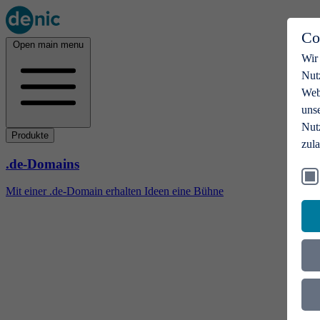
Co
Open main menu
Wir
Nut
Webs
uns
Nut
Produkte
zul
.de-Domains
Mit einer .de-Domain erhalten Ideen eine Bühne