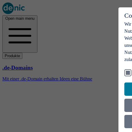
Co
Open main menu
Wir
Nut
Webs
uns
Nut
Produkte
zul
.de-Domains
Mit einer .de-Domain erhalten Ideen eine Bühne