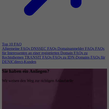
Top 10 FAQ
Allgemeine FAQs
DNSSEC FAQs
Domainanmelder FAQs
FAQs
für Interessenten an einer registrierten Domain
FAQs zu
Rechtsthemen
TRANSIT FAQs
FAQs zu IDN-Domains
FAQs für
DENICdirect-Kunden
Sie haben ein Anliegen?
Wir weisen den Weg zur richtigen Anlaufstelle