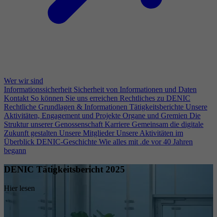
Wer wir sind
Informationssicherheit
Sicherheit von Informationen und Daten
Kontakt
So können Sie uns erreichen
Rechtliches zu DENIC
Rechtliche Grundlagen & Informationen
Tätigkeitsberichte
Unsere
Aktivitäten, Engagement und Projekte
Organe und Gremien
Die
Struktur unserer Genossenschaft
Karriere
Gemeinsam die digitale
Zukunft gestalten
Unsere Mitglieder
Unsere Aktivitäten im
Überblick
DENIC-Geschichte
Wie alles mit .de vor 40 Jahren
begann
DENIC Tätigkeitsbericht 2025
Hier lesen