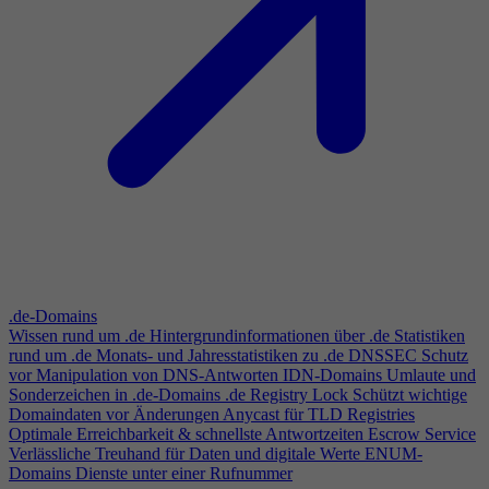
.de-Domains
Wissen rund um .de
Hintergrundinformationen über .de
Statistiken
rund um .de
Monats- und Jahresstatistiken zu .de
DNSSEC
Schutz
vor Manipulation von DNS-Antworten
IDN-Domains
Umlaute und
Sonderzeichen in .de-Domains
.de Registry Lock
Schützt wichtige
Domaindaten vor Änderungen
Anycast für TLD Registries
Optimale Erreichbarkeit & schnellste Antwortzeiten
Escrow Service
Verlässliche Treuhand für Daten und digitale Werte
ENUM-
Domains
Dienste unter einer Rufnummer