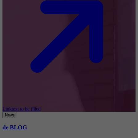
Linktext to be filled
News
de BLOG