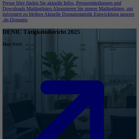
Presse
Hier finden Sie aktuelle Infos, Pressemitteilungen und
Downloads
Mailinglisten
Abonnieren Sie unsere Mailinglisten, um
informiert zu bleiben
Aktuelle Domainstatistik
Entwicklung unserer
.de-Domains
DENIC Tätigkeitsbericht 2025
Hier lesen