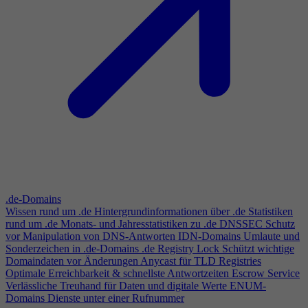
.de-Domains
Wissen rund um .de
Hintergrundinformationen über .de
Statistiken
rund um .de
Monats- und Jahresstatistiken zu .de
DNSSEC
Schutz
vor Manipulation von DNS-Antworten
IDN-Domains
Umlaute und
Sonderzeichen in .de-Domains
.de Registry Lock
Schützt wichtige
Domaindaten vor Änderungen
Anycast für TLD Registries
Optimale Erreichbarkeit & schnellste Antwortzeiten
Escrow Service
Verlässliche Treuhand für Daten und digitale Werte
ENUM-
Domains
Dienste unter einer Rufnummer