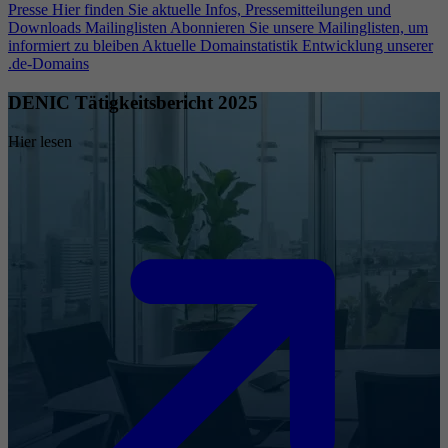
Presse
Hier finden Sie aktuelle Infos, Pressemitteilungen und
Downloads
Mailinglisten
Abonnieren Sie unsere Mailinglisten, um
informiert zu bleiben
Aktuelle Domainstatistik
Entwicklung unserer
.de-Domains
DENIC Tätigkeitsbericht 2025
Hier lesen