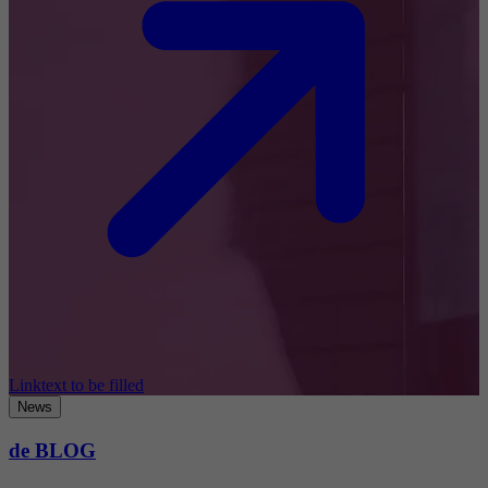
Linktext to be filled
News
de BLOG