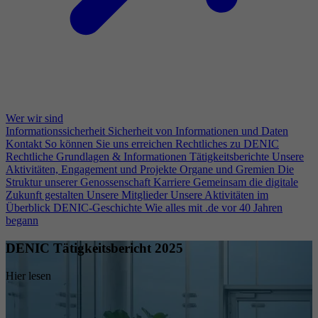
Wer wir sind
Informationssicherheit
Sicherheit von Informationen und Daten
Kontakt
So können Sie uns erreichen
Rechtliches zu DENIC
Rechtliche Grundlagen & Informationen
Tätigkeitsberichte
Unsere
Aktivitäten, Engagement und Projekte
Organe und Gremien
Die
Struktur unserer Genossenschaft
Karriere
Gemeinsam die digitale
Zukunft gestalten
Unsere Mitglieder
Unsere Aktivitäten im
Überblick
DENIC-Geschichte
Wie alles mit .de vor 40 Jahren
begann
DENIC Tätigkeitsbericht 2025
Hier lesen