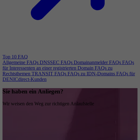
Top 10 FAQ
Allgemeine FAQs
DNSSEC FAQs
Domainanmelder FAQs
FAQs
für Interessenten an einer registrierten Domain
FAQs zu
Rechtsthemen
TRANSIT FAQs
FAQs zu IDN-Domains
FAQs für
DENICdirect-Kunden
Sie haben ein Anliegen?
Wir weisen den Weg zur richtigen Anlaufstelle