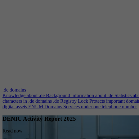
.de domains
Knowledge about .de
Background information about .de
Statistics ab
characters in .de domains
.de Registry Lock
Protects important domai
digital assets
ENUM Domains
Services under one telephone number
DENIC Activity Report 2025
Read now