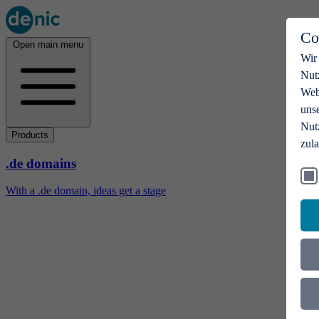
Co
Open main menu
Wir
Nut
Webs
uns
Nut
Products
zul
.de domains
With a .de domain, ideas get a stage