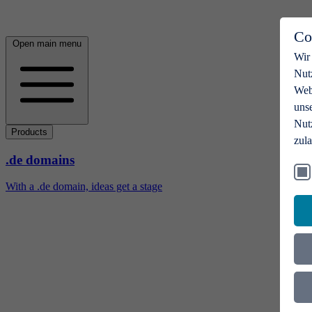
Co
Open main menu
Wir
Nut
Webs
uns
Nut
Products
zul
.de domains
With a .de domain, ideas get a stage