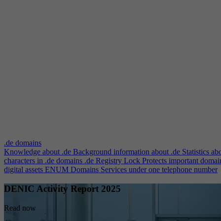
.de domains
Knowledge about .de
Background information about .de
Statistics ab
characters in .de domains
.de Registry Lock
Protects important domai
digital assets
ENUM Domains
Services under one telephone number
DENIC Activity Report 2025
Read now