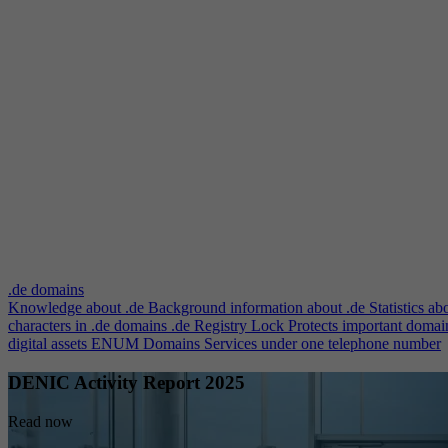
.de domains
Knowledge about .de
Background information about .de
Statistics ab
characters in .de domains
.de Registry Lock
Protects important domai
digital assets
ENUM Domains
Services under one telephone number
DENIC Activity Report 2025
Read now