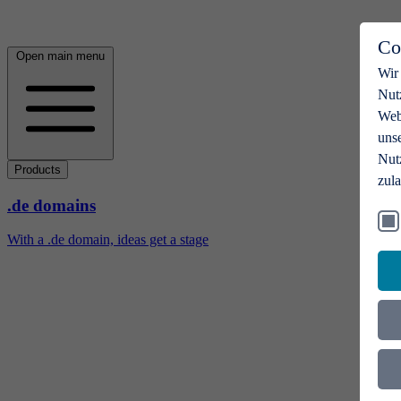
Co
Open main menu
Wir
Nut
Webs
uns
Nut
Products
zul
.de domains
With a .de domain, ideas get a stage