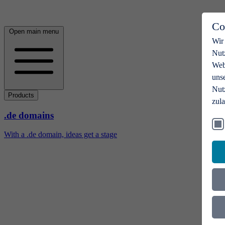
Co
Open main menu
Wir
Nut
Webs
uns
Nut
Products
zul
.de domains
With a .de domain, ideas get a stage