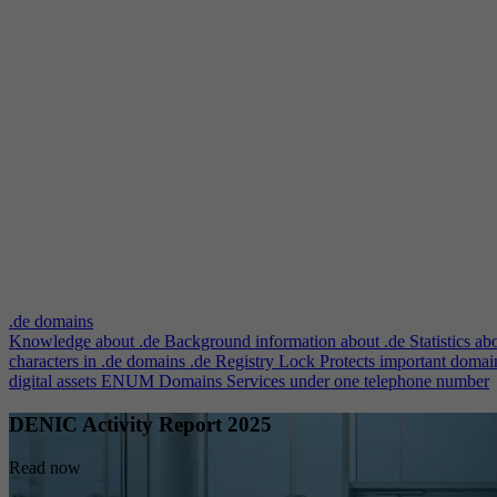
.de domains
Knowledge about .de
Background information about .de
Statistics ab
characters in .de domains
.de Registry Lock
Protects important domai
digital assets
ENUM Domains
Services under one telephone number
DENIC Activity Report 2025
Read now