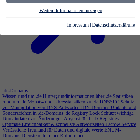
Weitere Informationen anzeigen
Impressum
|
Datenschutzerklärung
.de-Domains
Wissen rund um .de
Hintergrundinformationen über .de
Statistiken
rund um .de
Monats- und Jahresstatistiken zu .de
DNSSEC
Schutz
vor Manipulation von DNS-Antworten
IDN-Domains
Umlaute und
Sonderzeichen in .de-Domains
.de Registry Lock
Schützt wichtige
Domaindaten vor Änderungen
Anycast für TLD Registries
Optimale Erreichbarkeit & schnellste Antwortzeiten
Escrow Service
Verlässliche Treuhand für Daten und digitale Werte
ENUM-
Domains
Dienste unter einer Rufnummer