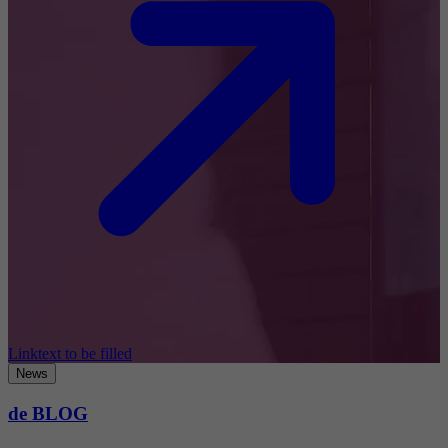
Linktext to be filled
News
de BLOG