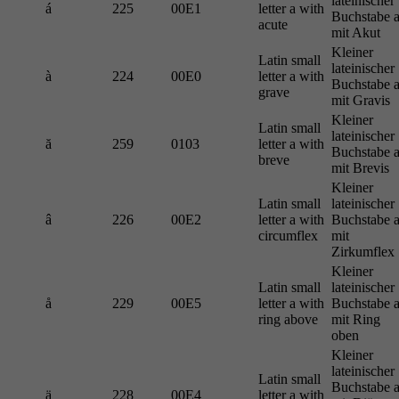
lateinischer
á
225
00E1
letter a with
Buchstabe 
acute
mit Akut
Kleiner
Latin small
lateinischer
à
224
00E0
letter a with
Buchstabe 
grave
mit Gravis
Kleiner
Latin small
lateinischer
ă
259
0103
letter a with
Buchstabe 
breve
mit Brevis
Kleiner
Latin small
lateinischer
â
226
00E2
letter a with
Buchstabe 
circumflex
mit
Zirkumflex
Kleiner
Latin small
lateinischer
å
229
00E5
letter a with
Buchstabe 
ring above
mit Ring
oben
Kleiner
lateinischer
Latin small
Buchstabe 
ä
228
00E4
letter a with