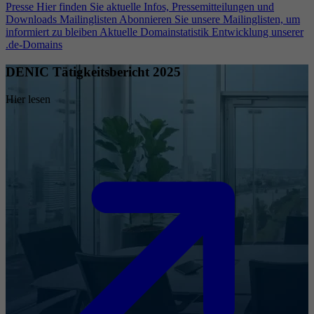
Presse
Hier finden Sie aktuelle Infos, Pressemitteilungen und
Downloads
Mailinglisten
Abonnieren Sie unsere Mailinglisten, um
informiert zu bleiben
Aktuelle Domainstatistik
Entwicklung unserer
.de-Domains
DENIC Tätigkeitsbericht 2025
Hier lesen