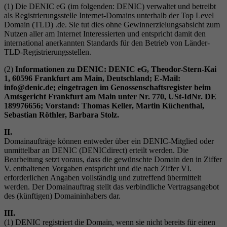
(1) Die DENIC eG (im folgenden: DENIC) verwaltet und betreibt
als Registrierungsstelle Internet-Domains unterhalb der Top Level
Domain (TLD) .de. Sie tut dies ohne Gewinnerzielungsabsicht zum
Nutzen aller am Internet Interessierten und entspricht damit den
international anerkannten Standards für den Betrieb von Länder-
TLD-Registrierungsstellen.
(2)
Informationen zu DENIC: DENIC eG, Theodor-Stern-Kai
1, 60596 Frankfurt am Main, Deutschland; E-Mail:
info@denic.de; eingetragen im Genossenschaftsregister beim
Amtsgericht Frankfurt am Main unter Nr. 770, USt-IdNr. DE
189976656; Vorstand: Thomas Keller, Martin Küchenthal,
Sebastian Röthler, Barbara Stolz.
II.
Domainaufträge können entweder über ein DENIC-Mitglied oder
unmittelbar an DENIC (DENICdirect) erteilt werden. Die
Bearbeitung setzt voraus, dass die gewünschte Domain den in Ziffer
V. enthaltenen Vorgaben entspricht und die nach Ziffer VI.
erforderlichen Angaben vollständig und zutreffend übermittelt
werden. Der Domainauftrag stellt das verbindliche Vertragsangebot
des (künftigen) Domaininhabers dar.
III.
(1) DENIC registriert die Domain, wenn sie nicht bereits für einen