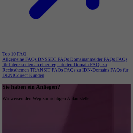
Top 10 FAQ
Allgemeine FAQs
DNSSEC FAQs
Domainanmelder FAQs
FAQs
für Interessenten an einer registrierten Domain
FAQs zu
Rechtsthemen
TRANSIT FAQs
FAQs zu IDN-Domains
FAQs für
DENICdirect-Kunden
Sie haben ein Anliegen?
Wir weisen den Weg zur richtigen Anlaufstelle