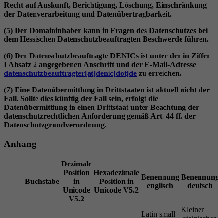
Recht auf Auskunft, Berichtigung, Löschung, Einschränkung
der Datenverarbeitung und Datenübertragbarkeit.
(5) Der Domaininhaber kann in Fragen des Datenschutzes bei
dem Hessischen Datenschutzbeauftragten Beschwerde führen.
(6) Der Datenschutzbeauftragte DENICs ist unter der in Ziffer
I Absatz 2 angegebenen Anschrift und der E-Mail-Adresse
datenschutzbeauftragter[at]denic[dot]de
zu erreichen.
(7) Eine Datenübermittlung in Drittstaaten ist aktuell nicht der
Fall. Sollte dies künftig der Fall sein, erfolgt die
Datenübermittlung in einen Drittstaat unter Beachtung der
datenschutzrechtlichen Anforderung gemäß Art. 44 ff. der
Datenschutzgrundverordnung.
Anhang
Dezimale
Position
Hexadezimale
Benennung
Benennun
Buchstabe
in
Position in
englisch
deutsch
Unicode
Unicode V5.2
V5.2
Kleiner
Latin small