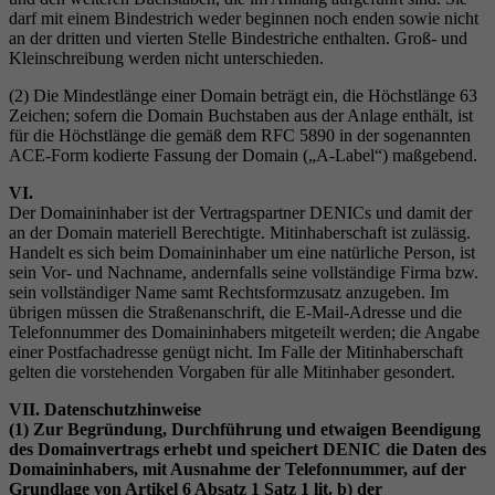
darf mit einem Bindestrich weder beginnen noch enden sowie nicht
an der dritten und vierten Stelle Bindestriche enthalten. Groß- und
Kleinschreibung werden nicht unterschieden.
(2) Die Mindestlänge einer Domain beträgt ein, die Höchstlänge 63
Zeichen; sofern die Domain Buchstaben aus der Anlage enthält, ist
für die Höchstlänge die gemäß dem RFC 5890 in der sogenannten
ACE-Form kodierte Fassung der Domain („A-Label“) maßgebend.
VI.
Der Domaininhaber ist der Vertragspartner DENICs und damit der
an der Domain materiell Berechtigte. Mitinhaberschaft ist zulässig.
Handelt es sich beim Domaininhaber um eine natürliche Person, ist
sein Vor- und Nachname, andernfalls seine vollständige Firma bzw.
sein vollständiger Name samt Rechtsformzusatz anzugeben. Im
übrigen müssen die Straßenanschrift, die E-Mail-Adresse und die
Telefonnummer des Domaininhabers mitgeteilt werden; die Angabe
einer Postfachadresse genügt nicht. Im Falle der Mitinhaberschaft
gelten die vorstehenden Vorgaben für alle Mitinhaber gesondert.
VII. Datenschutzhinweise
(1) Zur Begründung, Durchführung und etwaigen Beendigung
des Domainvertrags erhebt und speichert DENIC die Daten des
Domaininhabers, mit Ausnahme der Telefonnummer, auf der
Grundlage von Artikel 6 Absatz 1 Satz 1 lit. b) der