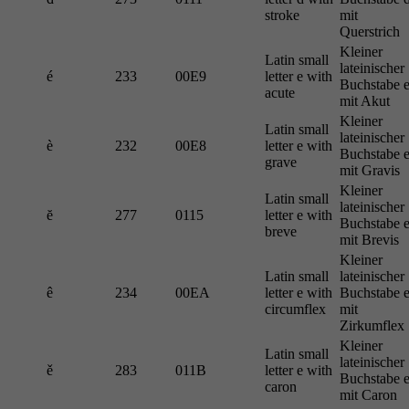
stroke
mit
Querstrich
Kleiner
Latin small
lateinischer
é
233
00E9
letter e with
Buchstabe 
acute
mit Akut
Kleiner
Latin small
lateinischer
è
232
00E8
letter e with
Buchstabe 
grave
mit Gravis
Kleiner
Latin small
lateinischer
ĕ
277
0115
letter e with
Buchstabe 
breve
mit Brevis
Kleiner
Latin small
lateinischer
ê
234
00EA
letter e with
Buchstabe 
circumflex
mit
Zirkumflex
Kleiner
Latin small
lateinischer
ě
283
011B
letter e with
Buchstabe 
caron
mit Caron