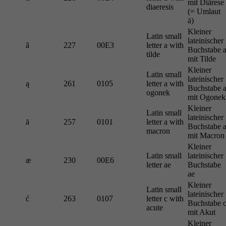
mit Diärese
diaeresis
(= Umlaut
ä)
Kleiner
Latin small
lateinischer
ã
227
00E3
letter a with
Buchstabe 
tilde
mit Tilde
Kleiner
Latin small
lateinischer
ą
261
0105
letter a with
Buchstabe 
ogonek
mit Ogonek
Kleiner
Latin small
lateinischer
ā
257
0101
letter a with
Buchstabe 
macron
mit Macron
Kleiner
Latin small
lateinischer
æ
230
00E6
letter ae
Buchstabe
ae
Kleiner
Latin small
lateinischer
ć
263
0107
letter c with
Buchstabe 
acute
mit Akut
Kleiner