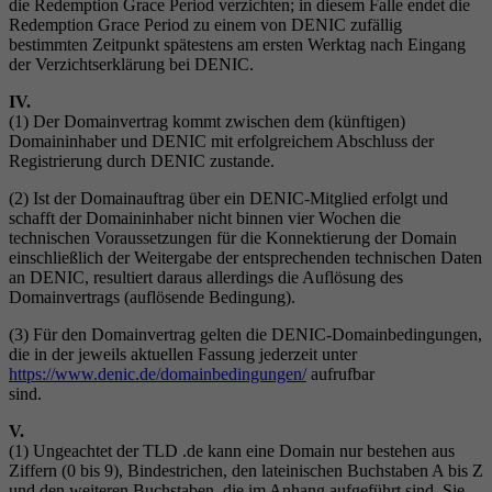
die Redemption Grace Period verzichten; in diesem Falle endet die
Redemption Grace Period zu einem von DENIC zufällig
bestimmten Zeitpunkt spätestens am ersten Werktag nach Eingang
der Verzichtserklärung bei DENIC.
IV.
(1) Der Domainvertrag kommt zwischen dem (künftigen)
Domaininhaber und DENIC mit erfolgreichem Abschluss der
Registrierung durch DENIC zustande.
(2) Ist der Domainauftrag über ein DENIC-Mitglied erfolgt und
schafft der Domaininhaber nicht binnen vier Wochen die
technischen Voraussetzungen für die Konnektierung der Domain
einschließlich der Weitergabe der entsprechenden technischen Daten
an DENIC, resultiert daraus allerdings die Auflösung des
Domainvertrags (auflösende Bedingung).
(3) Für den Domainvertrag gelten die DENIC-Domainbedingungen,
die in der jeweils aktuellen Fassung jederzeit unter
https://www.denic.de/domainbedingungen/
aufrufbar
sind.
V.
(1) Ungeachtet der TLD .de kann eine Domain nur bestehen aus
Ziffern (0 bis 9), Bindestrichen, den lateinischen Buchstaben A bis Z
und den weiteren Buchstaben, die im Anhang aufgeführt sind. Sie