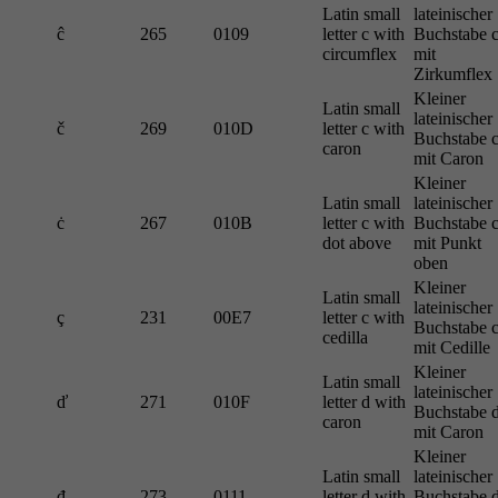
Latin small
lateinischer
ĉ
265
0109
letter c with
Buchstabe 
circumflex
mit
Zirkumflex
Kleiner
Latin small
lateinischer
č
269
010D
letter c with
Buchstabe 
caron
mit Caron
Kleiner
Latin small
lateinischer
ċ
267
010B
letter c with
Buchstabe 
dot above
mit Punkt
oben
Kleiner
Latin small
lateinischer
ç
231
00E7
letter c with
Buchstabe 
cedilla
mit Cedille
Kleiner
Latin small
lateinischer
ď
271
010F
letter d with
Buchstabe 
caron
mit Caron
Kleiner
Latin small
lateinischer
đ
273
0111
letter d with
Buchstabe 