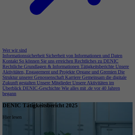
Wer wir sind
Informationssicherheit
Sicherheit von Informationen und Daten
Kontakt
So können Sie uns erreichen
Rechtliches zu DENIC
Rechtliche Grundlagen & Informationen
Tätigkeitsberichte
Unsere
Aktivitäten, Engagement und Projekte
Organe und Gremien
Die
Struktur unserer Genossenschaft
Karriere
Gemeinsam die digitale
Zukunft gestalten
Unsere Mitglieder
Unsere Aktivitäten im
Überblick
DENIC-Geschichte
Wie alles mit .de vor 40 Jahren
begann
DENIC Tätigkeitsbericht 2025
Hier lesen