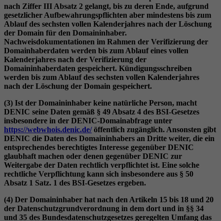
nach Ziffer III Absatz 2 gelangt, bis zu deren Ende, aufgrund
gesetzlicher Aufbewahrungspflichten aber mindestens bis zum
Ablauf des sechsten vollen Kalenderjahres nach der Löschung
der Domain für den Domaininhaber.
Nachweisdokumentationen im Rahmen der Verifizierung der
Domainhaberdaten werden bis zum Ablauf eines vollen
Kalenderjahres nach der Verifizierung der
Domaininhaberdaten gespeichert. Kündigungsschreiben
werden bis zum Ablauf des sechsten vollen Kalenderjahres
nach der Löschung der Domain gespeichert.
(3) Ist der Domaininhaber keine natürliche Person, macht
DENIC seine Daten gemäß § 49 Absatz 4 des BSI-Gesetzes
insbesondere in der DENIC-Domainabfrage unter
https://webwhois.denic.de/
öffentlich zugänglich. Ansonsten gibt
DENIC die Daten des Domaininhabers an Dritte weiter, die ein
entsprechendes berechtigtes Interesse gegenüber DENIC
glaubhaft machen oder denen gegenüber DENIC zur
Weitergabe der Daten rechtlich verpflichtet ist. Eine solche
rechtliche Verpflichtung kann sich insbesondere aus § 50
Absatz 1 Satz. 1 des BSI-Gesetzes ergeben.
(4) Der Domaininhaber hat nach den Artikeln 15 bis 18 und 20
der Datenschutzgrundverordnung in dem dort und in §§ 34
und 35 des Bundesdatenschutzgesetzes geregelten Umfang das