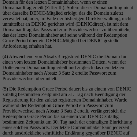
Domain für den letzten Domaininhaber, wenn er einen
Domainauftrag erteilt (Ziffer II.). Sofern dieser Domainauftrag nicht
über dasselbe DENIC-Mitglied erfolgt, das die Domain zuletzt
verwaltet hat, oder, im Falle der bisherigen Direktverwaltung, nicht
unmittelbar an DENIC gerichtet wird (DENICdirect), ist mit dem
Domainauftrag das Passwort zum Providerwechsel zu übermitteln,
das der letzte Domaininhaber auf seine während der Redemption
Grace Period über ein DENIC-Mitglied bei DENIC gestellte
Anforderung erhalten hat.
(4) Abweichend von Absatz 3 registriert DENIC die Domain für
einen vom letzten Domaininhaber bestimmten Dritten, wenn der
Dritte einen Domainauftrag erteilt und zugleich das dem letzten
Domaininhaber nach Absatz 3 Satz 2 erteilte Passwort zum
Providerwechsel übermittelt.
(5) Die Redemption Grace Period dauert bis zu einem von DENIC
zufällig bestimmten Zeitpunkt am 31. Tag nach Beendigung der
Registrierung für den zuletzt registrierten Domaininhaber. Wurde
während der Redemption Grace Period ein Passwort zum
Providerwechsel nach Absatz 3 Satz 2 erteilt, verlängert sich die
Redemption Grace Period bis zu einem von DENIC zufällig
bestimmten Zeitpunkt am 30. Tag nach der erstmaligen Einrichtung
eines solchen Passworts. Der letzte Domaininhaber kann jederzeit
durch ausdrückliche schriftliche Erklärung gegenüber DENIC auf