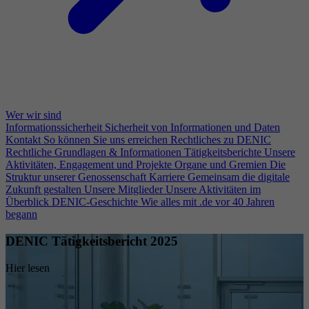
Wer wir sind
Informationssicherheit
Sicherheit von Informationen und Daten
Kontakt
So können Sie uns erreichen
Rechtliches zu DENIC
Rechtliche Grundlagen & Informationen
Tätigkeitsberichte
Unsere
Aktivitäten, Engagement und Projekte
Organe und Gremien
Die
Struktur unserer Genossenschaft
Karriere
Gemeinsam die digitale
Zukunft gestalten
Unsere Mitglieder
Unsere Aktivitäten im
Überblick
DENIC-Geschichte
Wie alles mit .de vor 40 Jahren
begann
DENIC Tätigkeitsbericht 2025
Hier lesen