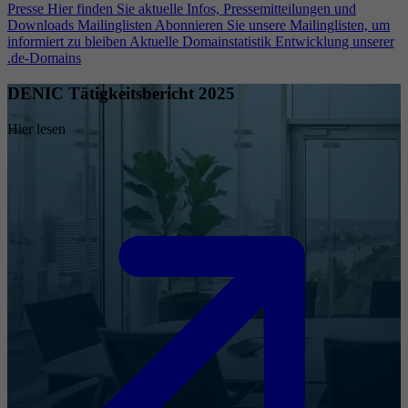
Presse
Hier finden Sie aktuelle Infos, Pressemitteilungen und
Downloads
Mailinglisten
Abonnieren Sie unsere Mailinglisten, um
informiert zu bleiben
Aktuelle Domainstatistik
Entwicklung unserer
.de-Domains
DENIC Tätigkeitsbericht 2025
Hier lesen