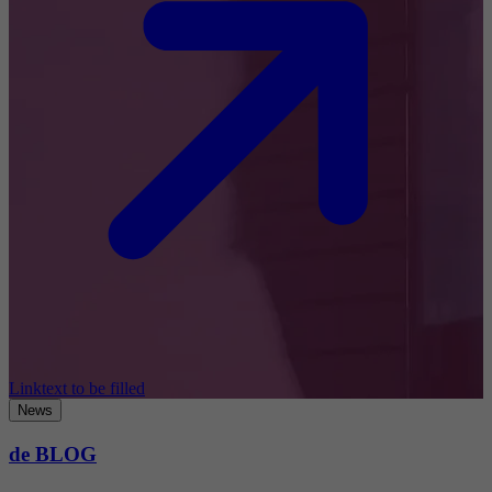
Linktext to be filled
News
de BLOG