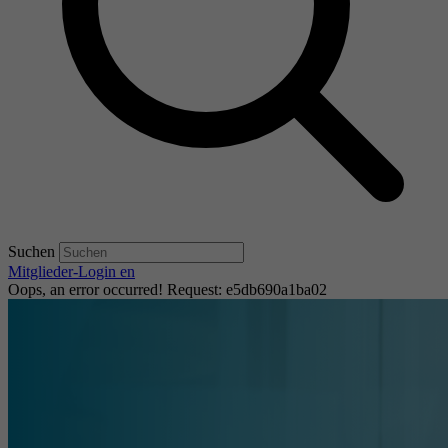
Suchen
Mitglieder-Login
en
Oops, an error occurred! Request: e5db690a1ba02