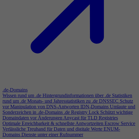
.de-Domains
Wissen rund um .de
Hintergrundinformationen über .de
Statistiken
rund um .de
Monats- und Jahresstatistiken zu .de
DNSSEC
Schutz
vor Manipulation von DNS-Antworten
IDN-Domains
Umlaute und
Sonderzeichen in .de-Domains
.de Registry Lock
Schützt wichtige
Domaindaten vor Änderungen
Anycast für TLD Registries
Optimale Erreichbarkeit & schnellste Antwortzeiten
Escrow Service
Verlässliche Treuhand für Daten und digitale Werte
ENUM-
Domains
Dienste unter einer Rufnummer