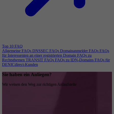
Top 10 FAQ
Allgemeine FAQs
DNSSEC FAQs
Domainanmelder FAQs
FAQs
für Interessenten an einer registrierten Domain
FAQs zu
Rechtsthemen
TRANSIT FAQs
FAQs zu IDN-Domains
FAQs für
DENICdirect-Kunden
Sie haben ein Anliegen?
Wir weisen den Weg zur richtigen Anlaufstelle