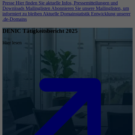
Presse
Hier finden Sie aktuelle Infos, Pressemitteilungen und
Downloads
Mailinglisten
Abonnieren Sie unsere Mailinglisten, um
informiert zu bleiben
Aktuelle Domainstatistik
Entwicklung unserer
.de-Domains
DENIC Tätigkeitsbericht 2025
Hier lesen