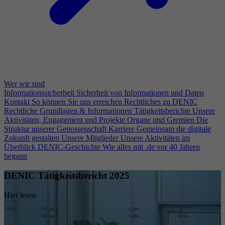
Wer wir sind
Informationssicherheit
Sicherheit von Informationen und Daten
Kontakt
So können Sie uns erreichen
Rechtliches zu DENIC
Rechtliche Grundlagen & Informationen
Tätigkeitsberichte
Unsere
Aktivitäten, Engagement und Projekte
Organe und Gremien
Die
Struktur unserer Genossenschaft
Karriere
Gemeinsam die digitale
Zukunft gestalten
Unsere Mitglieder
Unsere Aktivitäten im
Überblick
DENIC-Geschichte
Wie alles mit .de vor 40 Jahren
begann
DENIC Tätigkeitsbericht 2025
Hier lesen