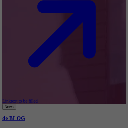
Linktext to be filled
News
de BLOG