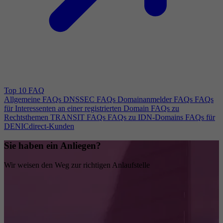
Top 10 FAQ
Allgemeine FAQs
DNSSEC FAQs
Domainanmelder FAQs
FAQs
für Interessenten an einer registrierten Domain
FAQs zu
Rechtsthemen
TRANSIT FAQs
FAQs zu IDN-Domains
FAQs für
DENICdirect-Kunden
Sie haben ein Anliegen?
Wir weisen den Weg zur richtigen Anlaufstelle