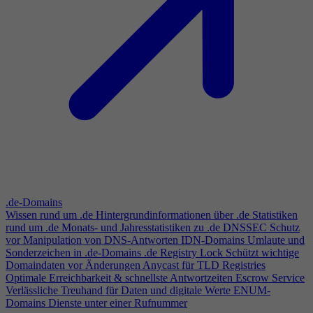
.de-Domains
Wissen rund um .de
Hintergrundinformationen über .de
Statistiken
rund um .de
Monats- und Jahresstatistiken zu .de
DNSSEC
Schutz
vor Manipulation von DNS-Antworten
IDN-Domains
Umlaute und
Sonderzeichen in .de-Domains
.de Registry Lock
Schützt wichtige
Domaindaten vor Änderungen
Anycast für TLD Registries
Optimale Erreichbarkeit & schnellste Antwortzeiten
Escrow Service
Verlässliche Treuhand für Daten und digitale Werte
ENUM-
Domains
Dienste unter einer Rufnummer